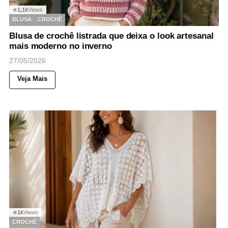
1,1k
Views
◉
BLUSA
CROCHÊ
Blusa de crochê listrada que deixa o look artesanal
mais moderno no inverno
27/05/2026
Veja Mais
1k
Views
◉
CROCHÊ