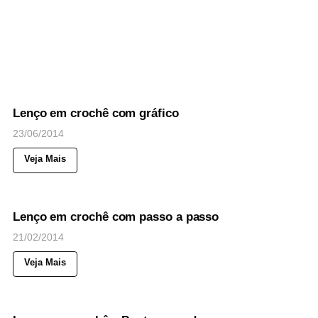
46
Views
◉
NOTICIAS
Lenço em crochê com gráfico
23/06/2014
Veja Mais
62
Views
◉
NOTICIAS
Lenço em crochê com passo a passo
21/02/2014
Veja Mais
50
Views
◉
NOTICIAS