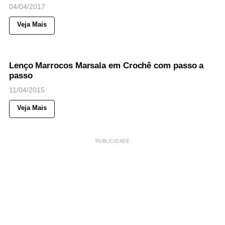
04/04/2017
Veja Mais
46
Views
◉
NOTICIAS
Lenço Marrocos Marsala em Crochê com passo a
passo
11/04/2015
Veja Mais
PUBLICIDADE