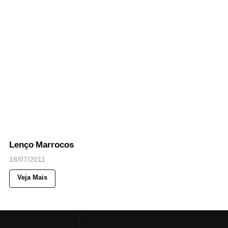
39
Views
◉
NOTICIAS
Lenço Marrocos
18/07/2011
Veja Mais