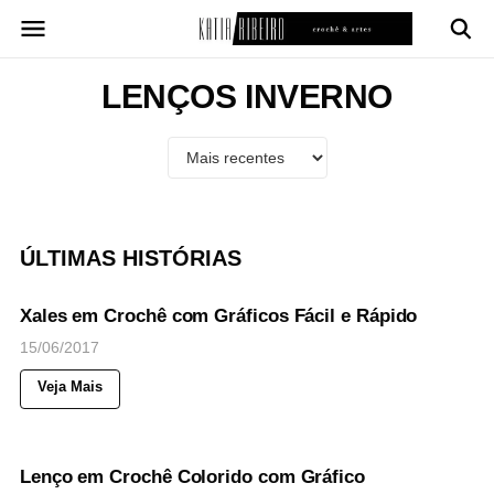
Pular
para
o
conteúdo
LENÇOS INVERNO
ÚLTIMAS HISTÓRIAS
34
Views
◉
NOTICIAS
Xales em Crochê com Gráficos Fácil e Rápido
15/06/2017
Veja Mais
45
Views
◉
NOTICIAS
Lenço em Crochê Colorido com Gráfico