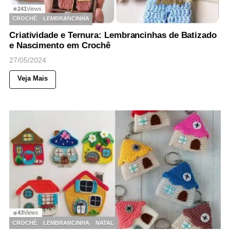
241
Views
◉
CROCHÊ
LEMBRANCINHA
Criatividade e Ternura: Lembrancinhas de Batizado
e Nascimento em Crochê
27/05/2024
Veja Mais
43
Views
◉
CROCHÊ
LEMBRANCINHA
NATAL