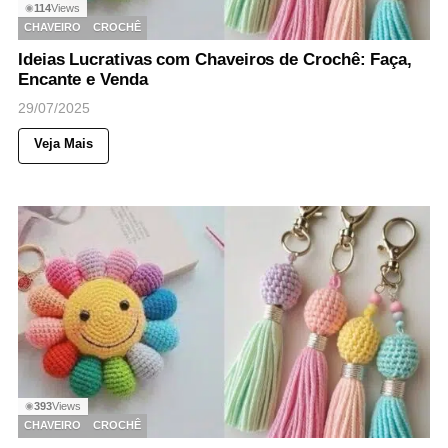
114
Views
◉
CHAVEIRO
CROCHÊ
Ideias Lucrativas com Chaveiros de Crochê: Faça,
Encante e Venda
29/07/2025
Veja Mais
393
Views
◉
CHAVEIRO
CROCHÊ