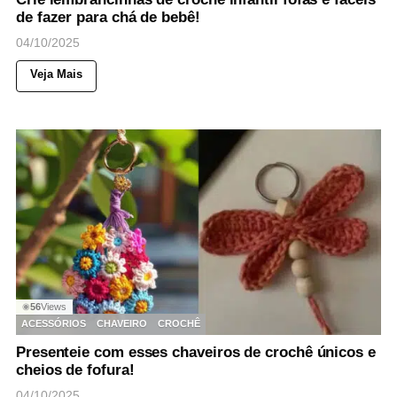
de fazer para chá de bebê!
04/10/2025
Veja Mais
56
Views
◉
ACESSÓRIOS
CHAVEIRO
CROCHÊ
Presenteie com esses chaveiros de crochê únicos e
cheios de fofura!
04/10/2025