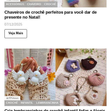
ACESSÓRIOS
CHAVEIRO
CROCHÊ
Chaveiros de crochê perfeitos para você dar de
presente no Natal!
07/12/2025
Veja Mais
77
Views
◉
CROCHÊ
INFANTIL
LEMBRANCINHA
Crie lembrancinhas de crochê infantil fofas e fáceis