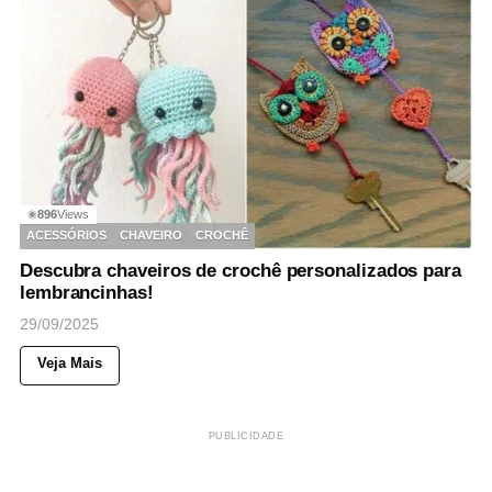
896
Views
◉
ACESSÓRIOS
CHAVEIRO
CROCHÊ
Descubra chaveiros de crochê personalizados para
lembrancinhas!
29/09/2025
Veja Mais
PUBLICIDADE