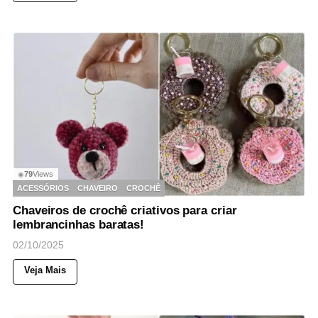
79
Views
◉
ACESSÓRIOS
CHAVEIRO
CROCHÊ
Chaveiros de crochê criativos para criar
lembrancinhas baratas!
02/10/2025
Veja Mais