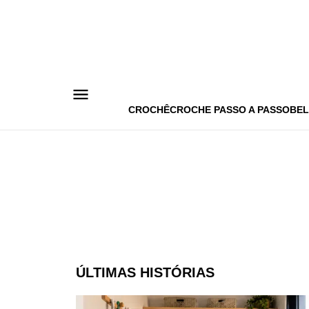
Pular
para
o
conteúdo
CROCHÊ
CROCHE PASSO A PASSO
BEL
ÚLTIMAS HISTÓRIAS