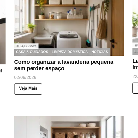
◉
13,1k
Views
◉
L
CASA & CUIDADOS
LIMPEZA DOMÉSTICA
NOTICIAS
L
Como organizar a lavanderia pequena
in
sem perder espaço
m
22
02/06/2026
Veja Mais