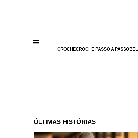
Pular
para
o
conteúdo
CROCHÊ
CROCHE PASSO A PASSO
BEL
ÚLTIMAS HISTÓRIAS