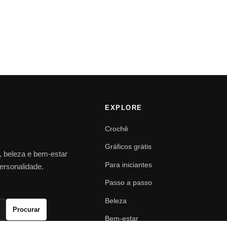
EXPLORE
Crochê
Gráficos grátis
o, beleza e bem-estar
Para iniciantes
personalidade.
Passo a passo
Beleza
Procurar
Bem-estar