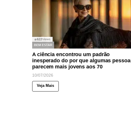
622
Views
◉
BEM ESTAR
A ciência encontrou um padrão
inesperado do por que algumas pessoa
parecem mais jovens aos 70
10/07/2026
Veja Mais