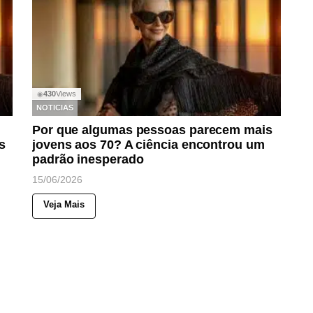
430
Views
◉
NOTICIAS
Por que algumas pessoas parecem mais
s
jovens aos 70? A ciência encontrou um
padrão inesperado
15/06/2026
Veja Mais