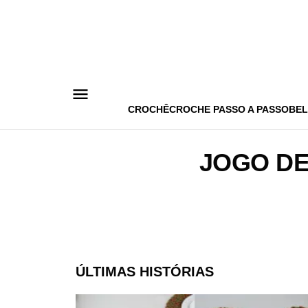
Pular
para
o
conteúdo
CROCHÊ
CROCHE PASSO A PASSO
BEL
JOGO DE
ÚLTIMAS HISTÓRIAS