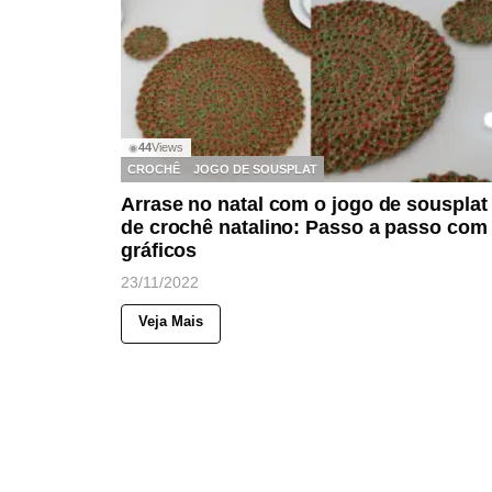
44
Views
◉
CROCHÊ
JOGO DE SOUSPLAT
Arrase no natal com o jogo de sousplat
de crochê natalino: Passo a passo com
gráficos
23/11/2022
Veja Mais