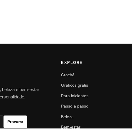
EXPLORE
Crochê
Gráficos grátis
o, beleza e bem-estar
Para iniciantes
personalidade.
Passo a passo
Beleza
Procurar
Bem-estar