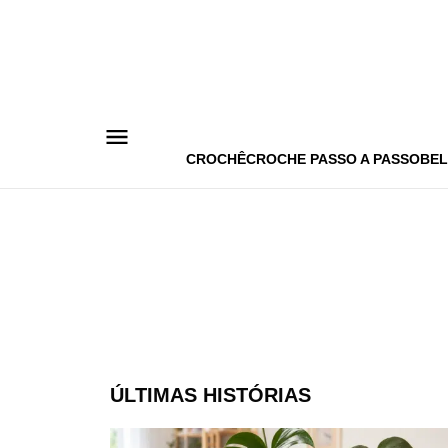
Pular
para
o
conteúdo
CROCHÊ
CROCHE PASSO A PASSO
BEL
ÚLTIMAS HISTÓRIAS