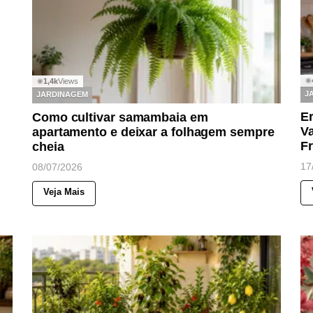
◉
1,4k
Views
◉
J
JARDINAGEM
E
Como cultivar samambaia em
V
apartamento e deixar a folhagem sempre
F
cheia
17
08/07/2026
Veja Mais