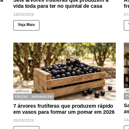
vida toda para ter no quintal de casa
fr
18/03/2026
07
Veja Mais
◉
58
Views
◉
P
FRUTAS
JARDINAGEM
Sa
7 árvores frutíferas que produzem rápido
a
em vasos para formar um pomar em 2026
14
05/03/2026