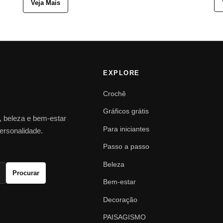
Veja Mais
EXPLORE
Crochê
Gráficos grátis
o, beleza e bem-estar
Para iniciantes
personalidade.
Passo a passo
Beleza
Procurar
Bem-estar
Decoração
PAISAGISMO