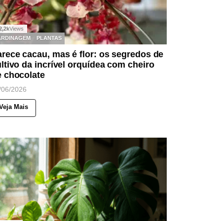
2,2k
Views
ARDINAGEM
PLANTAS
rece cacau, mas é flor: os segredos de
ltivo da incrível orquídea com cheiro
e chocolate
/06/2026
Veja Mais