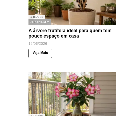
1k
Views
◉
JARDINAGEM
A árvore frutífera ideal para quem tem
pouco espaço em casa
12/06/2026
Veja Mais
93
Views
◉