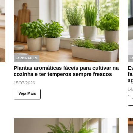
JARDINAGEM
J
Plantas aromáticas fáceis para cultivar na
E
cozinha e ter temperos sempre frescos
fa
a
15/07/2026
14
Veja Mais