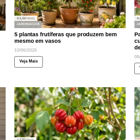
1,6k
Views
◉
◉
JARDINAGEM
J
5 plantas frutíferas que produzem bem
Pa
mesmo em vasos
cu
d
10/06/2026
08
Veja Mais
175
Views
◉