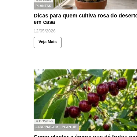
PLANTAS
Dicas para quem cultiva rosa do desert
em casa
12/05/2026
Veja Mais
153
Views
◉
JARDINAGEM
PLANTAS
Como plantar a árvore que dá frutos pa