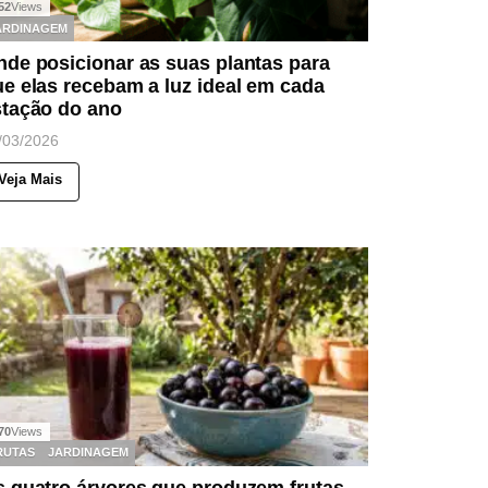
52
Views
ARDINAGEM
de posicionar as suas plantas para
e elas recebam a luz ideal em cada
stação do ano
/03/2026
Veja Mais
70
Views
RUTAS
JARDINAGEM
s quatro árvores que produzem frutas