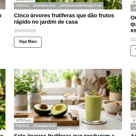
◉
FRUTAS
JARDINAGEM
JARDINAGEM PRODUTIVA
J
o
Cinco árvores frutíferas que dão frutos
On
rápido no jardim de casa
qu
e
28/03/2026
21
Veja Mais
71
Views
◉
◉
FRUTAS
JARDINAGEM
F
ra
Sete árvores frutíferas que produzem a
A