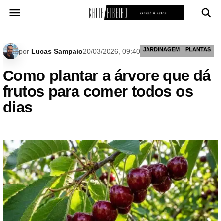
Pular
para
o
conteúdo
JARDINAGEM
PLANTAS
por
Lucas Sampaio
20/03/2026, 09:40
Como plantar a árvore que dá
frutos para comer todos os
dias