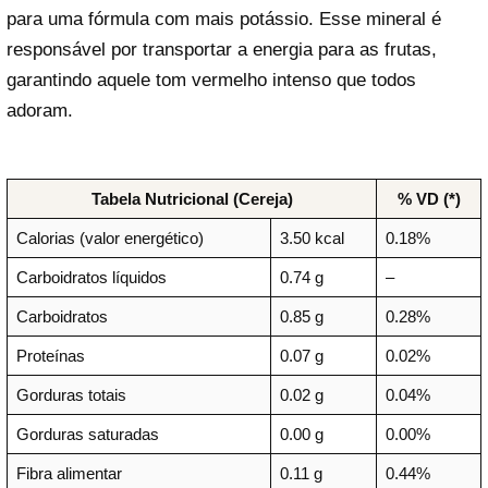
para uma fórmula com mais potássio. Esse mineral é
responsável por transportar a energia para as frutas,
garantindo aquele tom vermelho intenso que todos
adoram.
Tabela Nutricional (Cereja)
% VD (*)
Calorias (valor energético)
3.50 kcal
0.18%
Carboidratos líquidos
0.74 g
–
Carboidratos
0.85 g
0.28%
Proteínas
0.07 g
0.02%
Gorduras totais
0.02 g
0.04%
Gorduras saturadas
0.00 g
0.00%
Fibra alimentar
0.11 g
0.44%