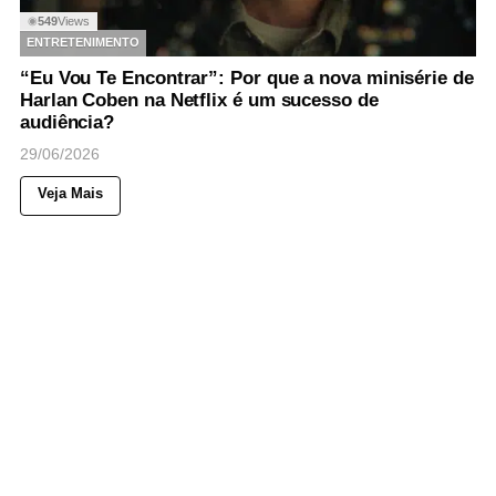
549
Views
◉
ENTRETENIMENTO
“Eu Vou Te Encontrar”: Por que a nova minisérie de
Harlan Coben na Netflix é um sucesso de
audiência?
29/06/2026
Veja Mais