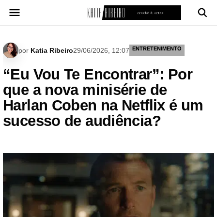
Pular
para
o
conteúdo
ENTRETENIMENTO
por
Katia Ribeiro
29/06/2026, 12:07
“Eu Vou Te Encontrar”: Por
que a nova minisérie de
Harlan Coben na Netflix é um
sucesso de audiência?