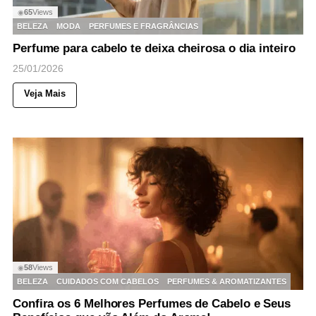
65
Views
◉
BELEZA
MODA
PERFUMES E FRAGRÂNCIAS
Perfume para cabelo te deixa cheirosa o dia inteiro
25/01/2026
Veja Mais
58
Views
◉
BELEZA
CUIDADOS COM CABELOS
PERFUMES & AROMATIZANTES
Confira os 6 Melhores Perfumes de Cabelo e Seus