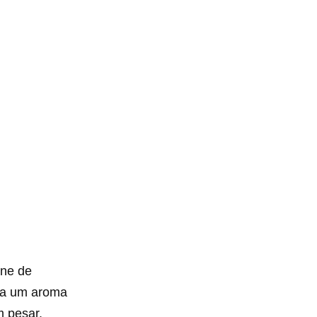
one de
a um aroma
m pesar.