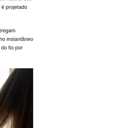
é projetado
ntregam
lho instantâneo
do fio por