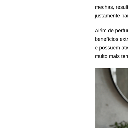
mechas, resul
justamente pa
Além de perfu
benefícios ext
e possuem ati
muito mais te