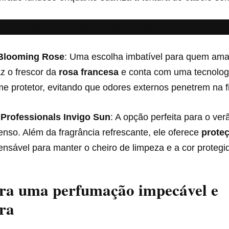
nterest.com/pin/4603804803864633472/
Blooming Rose
: Uma escolha imbatível para quem ama 
az o frescor da
rosa francesa
e conta com uma tecnolog
me protetor, evitando que odores externos penetrem na fi
 Professionals Invigo Sun
: A opção perfeita para o ver
tenso. Além da fragrância refrescante, ele oferece
prote
ensável para manter o cheiro de limpeza e a cor protegi
ara uma perfumação impecável e
ra