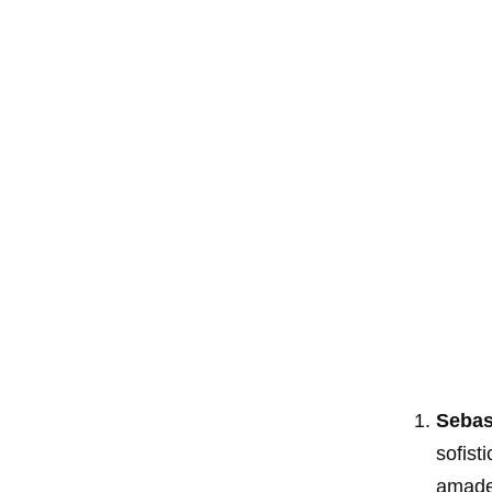
Sebas
sofist
amade