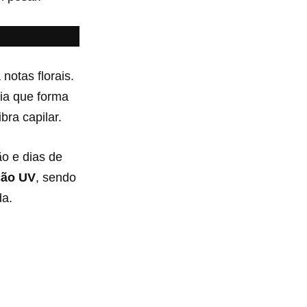
notas florais.
ia que forma
bra capilar.
ão e dias de
ção UV
, sendo
da.