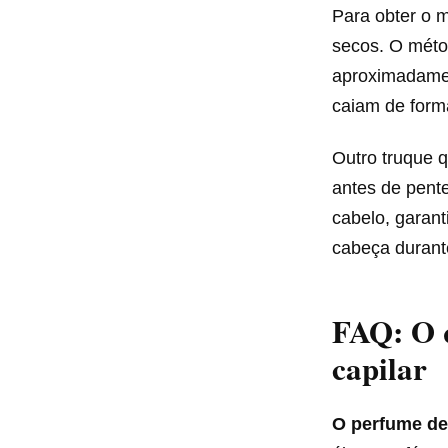
Para obter o m
secos. O métod
aproximadam
caiam de form
Outro truque 
antes de pente
cabelo, garan
cabeça durante
FAQ: O q
capilar
O perfume de 