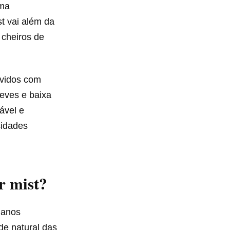
uma
t vai além da
cheiros de
lvidos com
eves e baixa
ável e
cidades
r mist?
danos
ade natural das