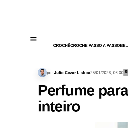
Pular
para
o
conteúdo
CROCHÊ
CROCHE PASSO A PASSO
BEL
B
por
Julio Cezar Lisboa
25/01/2026, 06:00
Perfume para 
inteiro