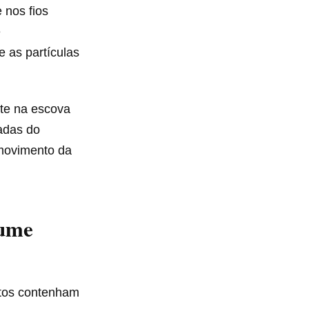
nos fios
e
 as partículas
te na escova
madas do
 movimento da
fume
tos contenham