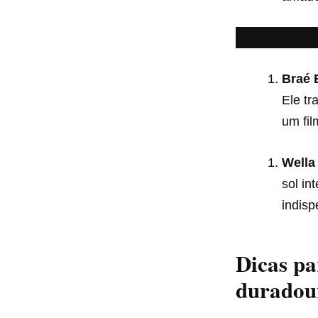
https://br.pi
Braé 
Ele tr
um fil
Wella
sol in
indisp
Dicas p
duradou