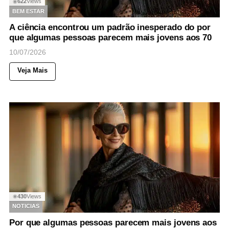
622
Views
◉
BEM ESTAR
A ciência encontrou um padrão inesperado do por
que algumas pessoas parecem mais jovens aos 70
10/07/2026
Veja Mais
430
Views
◉
NOTICIAS
Por que algumas pessoas parecem mais jovens aos