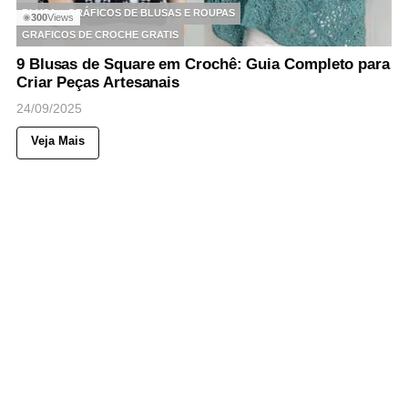
BLUSA
GRÁFICOS DE BLUSAS E ROUPAS
300
Views
◉
GRAFICOS DE CROCHE GRATIS
9 Blusas de Square em Crochê: Guia Completo para
Criar Peças Artesanais
24/09/2025
Veja Mais