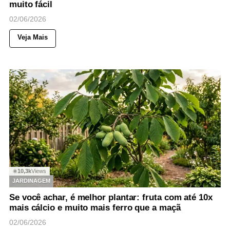
muito fácil
02/06/2026
Veja Mais
10,3k
Views
◉
JARDINAGEM
Se você achar, é melhor plantar: fruta com até 10x
mais cálcio e muito mais ferro que a maçã
02/06/2026