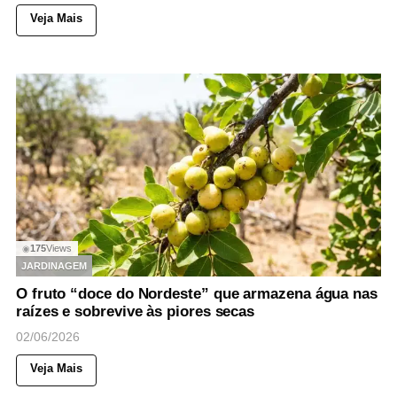
Veja Mais
175
Views
◉
JARDINAGEM
O fruto “doce do Nordeste” que armazena água nas
raízes e sobrevive às piores secas
02/06/2026
Veja Mais