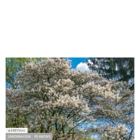
142
Views
◉
JARDINAGEM
PLANTAS