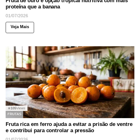
Fruta de ouro é opção tropical nutritiva com mais
proteína que a banana
01/07/2026
Veja Mais
105
Views
◉
FRUTAS
Fruta rica em ferro ajuda a evitar a prisão de ventre
e contribui para controlar a pressão
01/07/2026