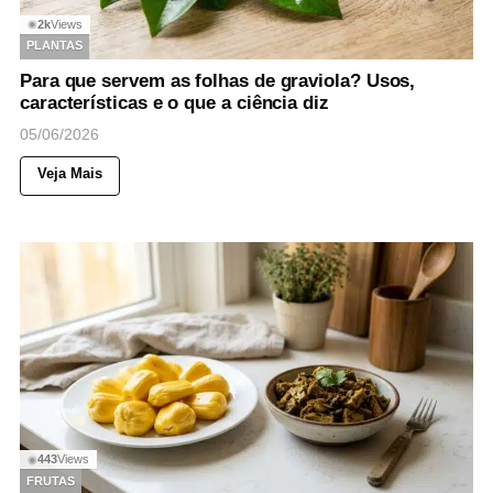
2k
Views
◉
PLANTAS
Para que servem as folhas de graviola? Usos,
características e o que a ciência diz
05/06/2026
Veja Mais
443
Views
◉
FRUTAS