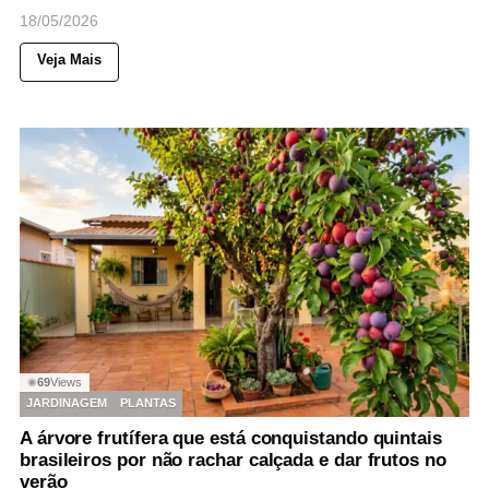
18/05/2026
Veja Mais
69
Views
◉
JARDINAGEM
PLANTAS
A árvore frutífera que está conquistando quintais
brasileiros por não rachar calçada e dar frutos no
verão