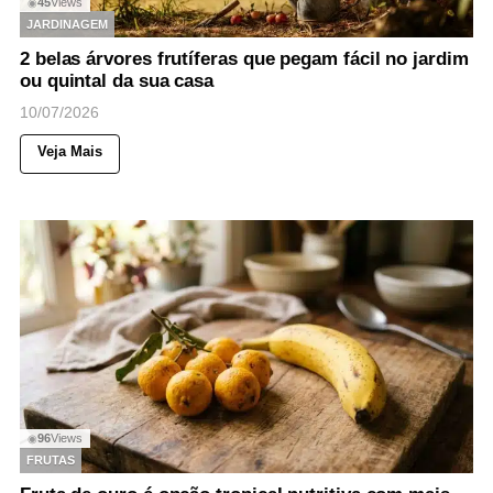
45
Views
◉
JARDINAGEM
2 belas árvores frutíferas que pegam fácil no jardim
ou quintal da sua casa
10/07/2026
Veja Mais
96
Views
◉
FRUTAS