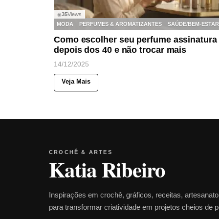
35
Views
◉
MODA
PERFUMES & AROMATIZANTES
SAÚDE/BEM-ESTAR
Como escolher seu perfume assinatura
depois dos 40 e não trocar mais
14/12/2025
Veja Mais
CROCHÊ & ARTES
Katia Ribeiro
Inspirações em crochê, gráficos, receitas, artesanat
para transformar criatividade em projetos cheios de 