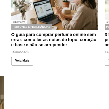
68
Views
◉
◉
PERFUMES E FRAGRÂNCIAS
P
O guia para comprar perfume online sem
3 
errar: como ler as notas de topo, coração
pe
e base e não se arrepender
am
15/04/2026
14
Veja Mais