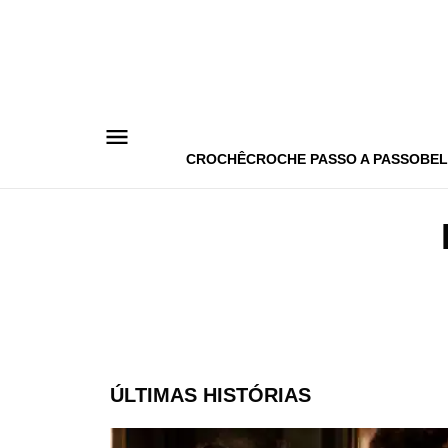
Pular
para
o
conteúdo
CROCHÊ
CROCHE PASSO A PASSO
BEL
ÚLTIMAS HISTÓRIAS