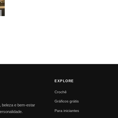
EXPLORE
Crochê
Gráficos grátis
o, beleza e bem-estar
Para iniciantes
personalidade.