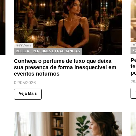
◉
77
Views
◉
P
BELEZA
PERFUMES E FRAGRÂNCIAS
P
Conheça o perfume de luxo que deixa
f
sua presença de forma inesquecível em
p
eventos noturnos
29
02/05/2026
Veja Mais