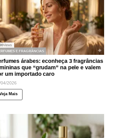
90
Views
ERFUMES E FRAGRÂNCIAS
erfumes árabes: econheça 3 fragrâncias
emininas que “grudam” na pele e valem
or um importado caro
/04/2026
Veja Mais