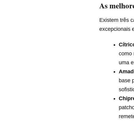
As melhore
Existem três 
excepcionais 
Cítri
como m
uma en
Amade
base p
sofist
Chipr
patcho
remete