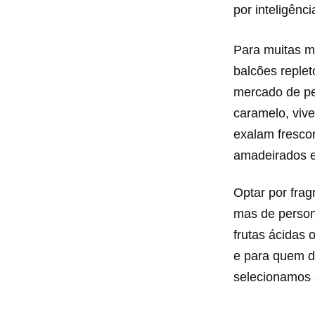
por inteligência
Para muitas mu
balcões reple
mercado de per
caramelo, viv
exalam fresco
amadeirados e 
Optar por fra
mas de person
frutas ácidas 
e para quem de
selecionamos 