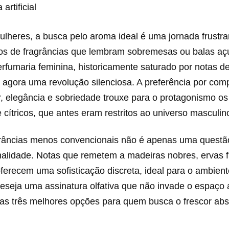
 artificial
lheres, a busca pelo aroma ideal é uma jornada frustra
tos de fragrâncias que lembram sobremesas ou balas aç
fumaria feminina, historicamente saturado por notas de
e agora uma revolução silenciosa. A preferência por co
r, elegância e sobriedade trouxe para o protagonismo o
cítricos, que antes eram restritos ao universo masculin
grâncias menos convencionais não é apenas uma questã
alidade. Notas que remetem a madeiras nobres, ervas f
oferecem uma sofisticação discreta, ideal para o ambient
seja uma assinatura olfativa que não invade o espaço a
as três melhores opções para quem busca o frescor abs