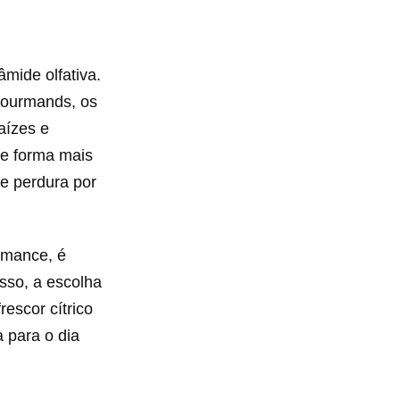
mide olfativa.
gourmands, os
aízes e
de forma mais
e perdura por
rmance, é
sso, a escolha
escor cítrico
 para o dia