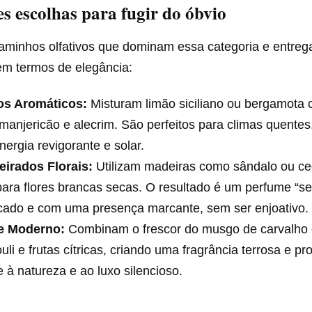
s escolhas para fugir do óbvio
caminhos olfativos que dominam essa categoria e entreg
em termos de elegância:
cos Aromáticos:
Misturam limão siciliano ou bergamota
anjericão e alecrim. São perfeitos para climas quentes,
ergia revigorante e solar.
irados Florais:
Utilizam madeiras como sândalo ou c
ara flores brancas secas. O resultado é um perfume “se
icado e com uma presença marcante, sem ser enjoativo.
e Moderno:
Combinam o frescor do musgo de carvalho
uli e frutas cítricas, criando uma fragrância terrosa e p
 à natureza e ao luxo silencioso.