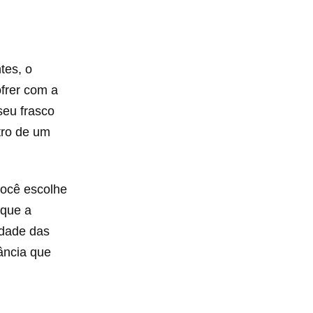
tes, o
ofrer com a
seu frasco
tro de um
você escolhe
 que a
idade das
ância que