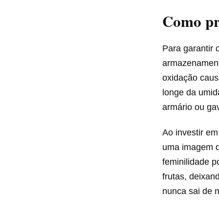
Como pre
Para garantir 
armazenamento
oxidação causa
longe da umid
armário ou ga
Ao investir e
uma imagem de
feminilidade p
frutas, deixa
nunca sai de 