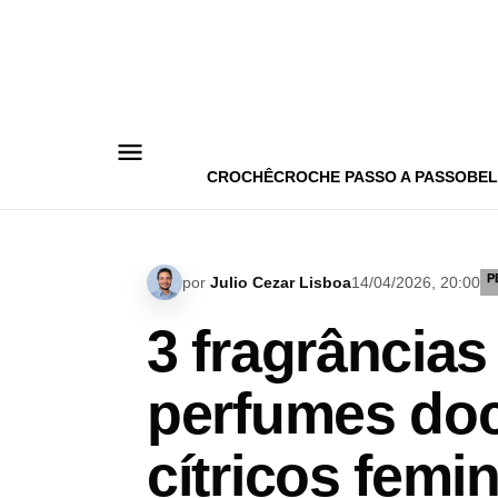
Pular
para
o
conteúdo
CROCHÊ
CROCHE PASSO A PASSO
BEL
P
por
Julio Cezar Lisboa
14/04/2026, 20:00
3 fragrância
perfumes doc
cítricos femi