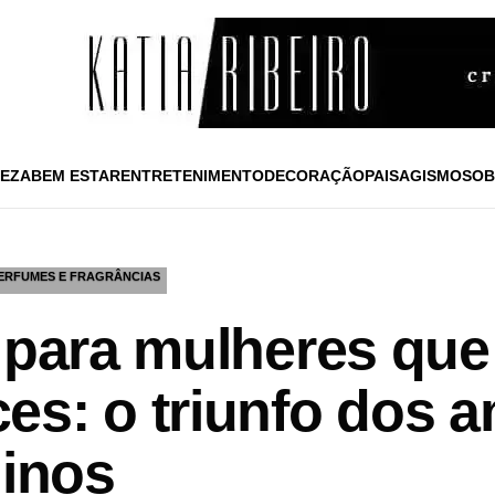
EZA
BEM ESTAR
ENTRETENIMENTO
DECORAÇÃO
PAISAGISMO
SOB
ERFUMES E FRAGRÂNCIAS
s para mulheres qu
es: o triunfo dos 
ninos