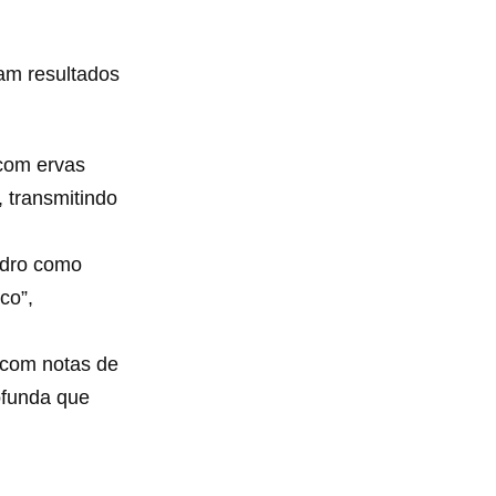
am resultados
 com ervas
 transmitindo
edro como
co”,
 com notas de
rofunda que