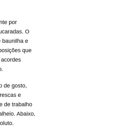
nte por
ucaradas. O
 baunilha e
mposições que
s acordes
o.
o de gosto,
rescas e
e de trabalho
lheio. Abaixo,
oluto.