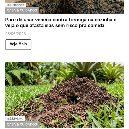
1,2k
Views
◉
CASA & CUIDADOS
Pare de usar veneno contra formiga na cozinha e
veja o que afasta elas sem risco pra comida
25/06/2026
Veja Mais
132
Views
◉
CASA & CUIDADOS