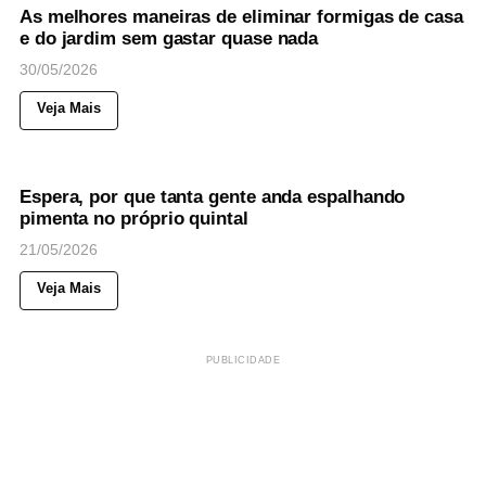
As melhores maneiras de eliminar formigas de casa
e do jardim sem gastar quase nada
30/05/2026
Veja Mais
477
Views
◉
CASA & CUIDADOS
Espera, por que tanta gente anda espalhando
pimenta no próprio quintal
21/05/2026
Veja Mais
PUBLICIDADE