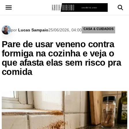
Pular
para
o
conteúdo
CASA & CUIDADOS
por
Lucas Sampaio
25/06/2026, 04:00
Pare de usar veneno contra
formiga na cozinha e veja o
que afasta elas sem risco pra
comida