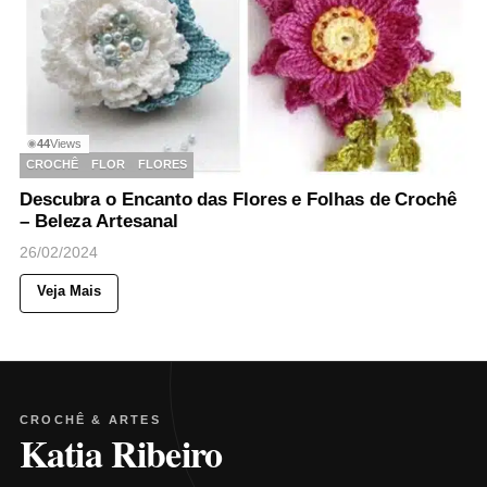
44
Views
◉
CROCHÊ
FLOR
FLORES
Descubra o Encanto das Flores e Folhas de Crochê
– Beleza Artesanal
26/02/2024
Veja Mais
CROCHÊ & ARTES
Katia Ribeiro