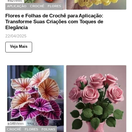
82
Views
◉
APLICAÇÃO
CROCHÊ
FLORES
Flores e Folhas de Crochê para Aplicação:
Transforme Suas Criações com Toques de
Elegância
22/04/2025
Veja Mais
145
Views
◉
CROCHÊ
FLORES
FOLHAS