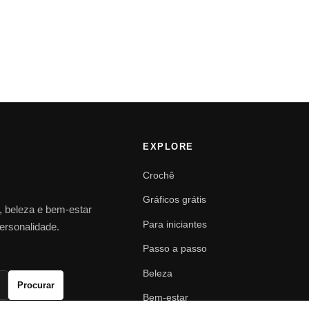
EXPLORE
Crochê
Gráficos grátis
o, beleza e bem-estar
Para iniciantes
personalidade.
Passo a passo
Beleza
Procurar
Bem-estar