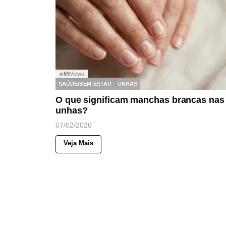
69
Views
◉
SAÚDE/BEM-ESTAR
UNHAS
O que significam manchas brancas nas
unhas?
07/02/2026
Veja Mais