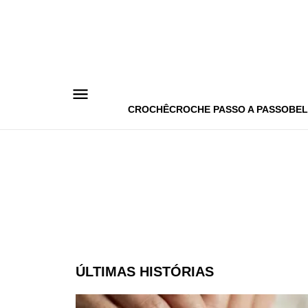
Pular
para
o
conteúdo
CROCHÊ
CROCHE PASSO A PASSO
BEL
ÚLTIMAS HISTÓRIAS