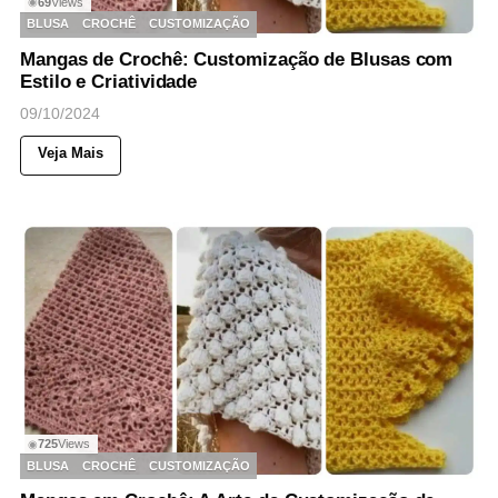
69
Views
◉
BLUSA
CROCHÊ
CUSTOMIZAÇÃO
Mangas de Crochê: Customização de Blusas com
Estilo e Criatividade
09/10/2024
Veja Mais
725
Views
◉
BLUSA
CROCHÊ
CUSTOMIZAÇÃO