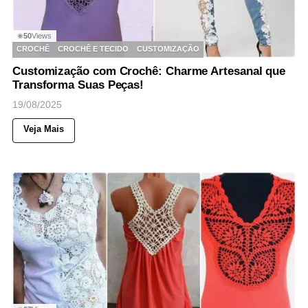
50
Views
◉
CROCHÊ
CROCHÊ E TECIDO
CUSTOMIZAÇÃO
Customização com Crochê: Charme Artesanal que
Transforma Suas Peças!
19/08/2025
Veja Mais