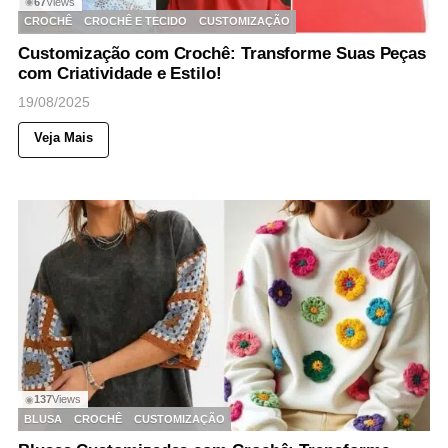
67
Views
◉
CROCHÊ
CROCHÊ E TECIDO
CUSTOMIZAÇÃO
Customização com Crochê: Transforme Suas Peças
com Criatividade e Estilo!
19/08/2025
Veja Mais
137
Views
◉
BLUSA
CROCHÊ
CUSTOMIZAÇÃO