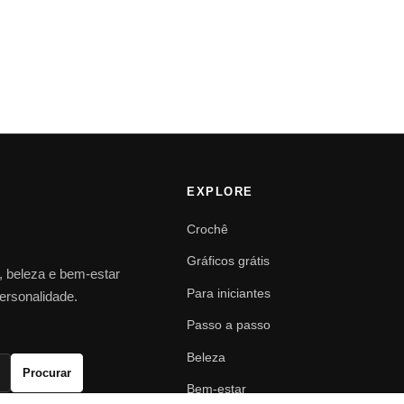
EXPLORE
Crochê
Gráficos grátis
o, beleza e bem-estar
Para iniciantes
personalidade.
Passo a passo
Beleza
Procurar
Bem-estar