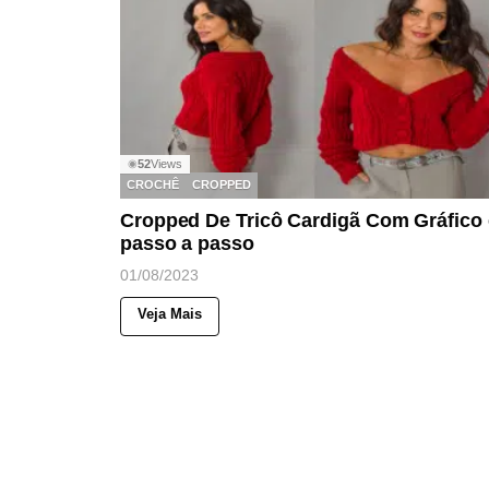
52
Views
◉
CROCHÊ
CROPPED
Cropped De Tricô Cardigã Com Gráfico 
passo a passo
01/08/2023
Veja Mais