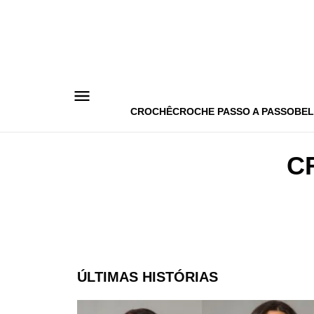
Pular
para
o
conteúdo
CROCHÊ
CROCHE PASSO A PASSO
BEL
C
ÚLTIMAS HISTÓRIAS