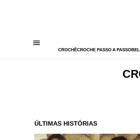
Pular
para
o
conteúdo
CROCHÊ
CROCHE PASSO A PASSO
BEL
CR
ÚLTIMAS HISTÓRIAS