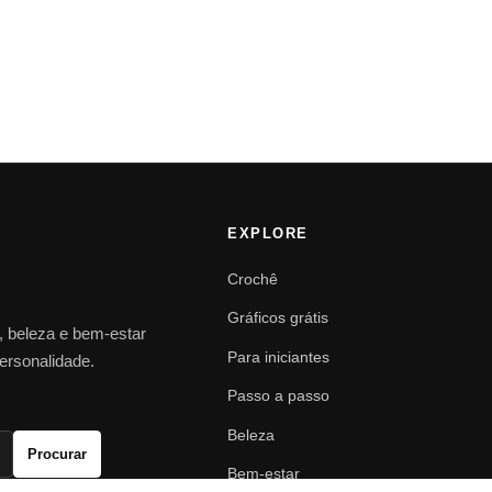
EXPLORE
Crochê
Gráficos grátis
o, beleza e bem-estar
Para iniciantes
personalidade.
Passo a passo
Beleza
Procurar
Bem-estar