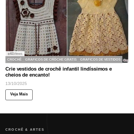
61
Views
◉
CROCHÊ
GRAFICOS DE CROCHE GRATIS
GRAFICOS DE VESTIDOS
Crie vestidos de crochê infantil lindíssimos e
cheios de encanto!
13/10/2025
Veja Mais
CROCHÊ & ARTES