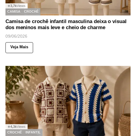
3,7k
Views
◉
CAMISA
CROCHÊ
Camisa de crochê infantil masculina deixa o visual
dos meninos mais leve e cheio de charme
09/06/2026
Veja Mais
4,3k
Views
◉
CROCHÊ
INFANTIL