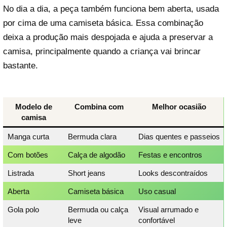
No dia a dia, a peça também funciona bem aberta, usada
por cima de uma camiseta básica. Essa combinação
deixa a produção mais despojada e ajuda a preservar a
camisa, principalmente quando a criança vai brincar
bastante.
Modelo de
Combina com
Melhor ocasião
camisa
Manga curta
Bermuda clara
Dias quentes e passeios
Com botões
Calça de algodão
Festas e encontros
Listrada
Short jeans
Looks descontraídos
Aberta
Camiseta básica
Uso casual
Gola polo
Bermuda ou calça
Visual arrumado e
leve
confortável