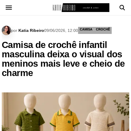
Pular
para
o
conteúdo
CAMISA
CROCHÊ
por
Katia Ribeiro
09/06/2026, 12:00
Camisa de crochê infantil
masculina deixa o visual dos
meninos mais leve e cheio de
charme