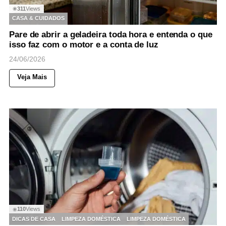
311
Views
◉
CASA & CUIDADOS
Pare de abrir a geladeira toda hora e entenda o que
isso faz com o motor e a conta de luz
24/06/2026
Veja Mais
110
Views
◉
DICAS DE CASA
LIMPEZA DOMÉSTICA
LIMPEZA DOMÉSTICA