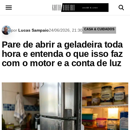
Pular
para
o
conteúdo
CASA & CUIDADOS
por
Lucas Sampaio
24/06/2026, 21:30
Pare de abrir a geladeira toda
hora e entenda o que isso faz
com o motor e a conta de luz