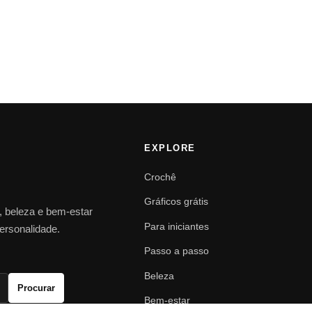
EXPLORE
Crochê
Gráficos grátis
o, beleza e bem-estar
Para iniciantes
personalidade.
Passo a passo
Beleza
Procurar
Bem-estar