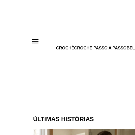
Pular
para
o
conteúdo
CROCHÊ
CROCHE PASSO A PASSO
BEL
ÚLTIMAS HISTÓRIAS