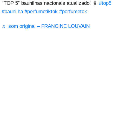
“TOP 5” baunilhas nacionais atualizado! 🍦
#top5
#baunilha
#perfumetiktok
#perfumetok
♬ som original – FRANCINE LOUVAIN