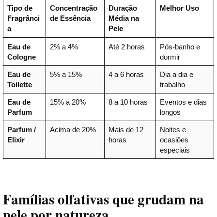
Tipo de
Concentração
Duração
Melhor Uso
Fragrânci
de Essência
Média na
a
Pele
Eau de
2% a 4%
Até 2 horas
Pós-banho e
Cologne
dormir
Eau de
5% a 15%
4 a 6 horas
Dia a dia e
Toilette
trabalho
Eau de
15% a 20%
8 a 10 horas
Eventos e dias
Parfum
longos
Parfum /
Acima de 20%
Mais de 12
Noites e
Elixir
horas
ocasiões
especiais
Famílias olfativas que grudam na
pele por natureza