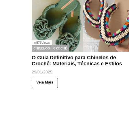
579
Views
◉
CHINELOS
CROCHÊ
O Guia Definitivo para Chinelos de
Crochê: Materiais, Técnicas e Estilos
29/01/2025
Veja Mais