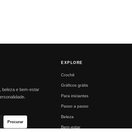
EXPLORE
Crochê
Gráficos grátis
o, beleza e bem-estar
Para iniciantes
personalidade.
Passo a passo
Beleza
Procurar
Bem-estar