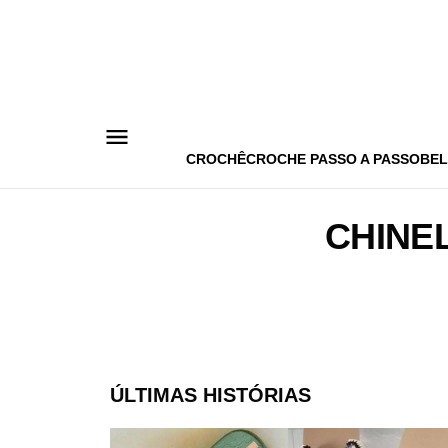
Pular
para
o
conteúdo
CROCHÊ
CROCHE PASSO A PASSO
BEL
CHINE
ÚLTIMAS HISTÓRIAS