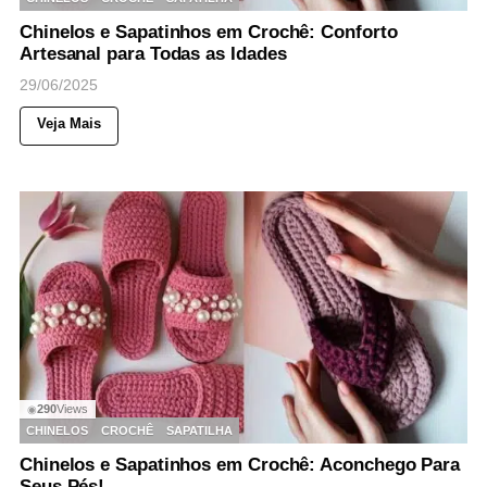
Chinelos e Sapatinhos em Crochê: Conforto
Artesanal para Todas as Idades
29/06/2025
Veja Mais
290
Views
◉
CHINELOS
CROCHÊ
SAPATILHA
Chinelos e Sapatinhos em Crochê: Aconchego Para
Seus Pés!