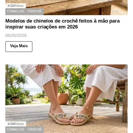
110
Views
◉
CHINELOS
CROCHÊ
Modelos de chinelos de crochê feitos à mão para
inspirar suas criações em 2026
06/05/2026
Veja Mais
100
Views
◉
CHINELOS
CROCHÊ