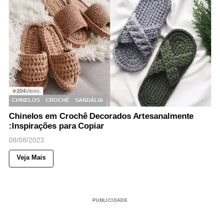
204
Views
◉
CHINELOS
CROCHÊ
SANDÁLIA
Chinelos em Crochê Decorados Artesanalmente
:Inspirações para Copiar
08/08/2023
Veja Mais
PUBLICIDADE