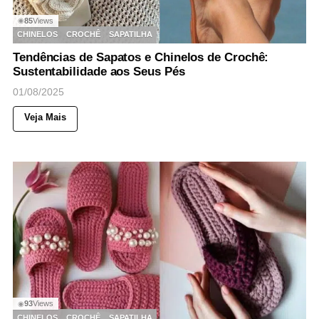
85
Views
◉
CHINELOS
CROCHÊ
SAPATILHA
Tendências de Sapatos e Chinelos de Crochê:
Sustentabilidade aos Seus Pés
01/08/2025
Veja Mais
93
Views
◉
CHINELOS
CROCHÊ
SAPATILHA