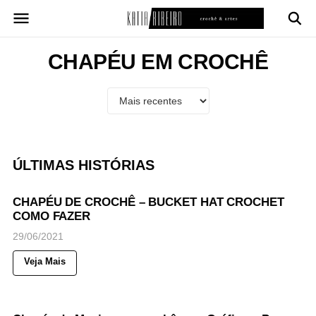
Pular
para
o
conteúdo
CHAPÉU EM CROCHÊ
ÚLTIMAS HISTÓRIAS
94
Views
◉
NOTICIAS
CHAPÉU DE CROCHÊ – BUCKET HAT CROCHET
COMO FAZER
29/06/2021
Veja Mais
58
Views
◉
NOTICIAS