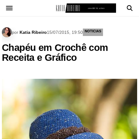
Pular
para
o
conteúdo
NOTICIAS
por
Katia Ribeiro
15/07/2015, 19:50
Chapéu em Crochê com
Receita e Gráfico