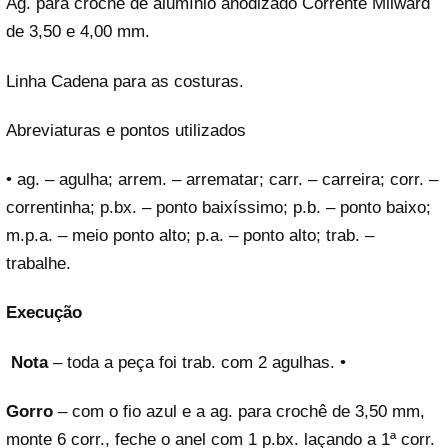
Ag. para crochê de alumínio anodizado Corrente Milward
de 3,50 e 4,00 mm.
Linha Cadena para as costuras.
Abreviaturas e pontos utilizados
• ag. – agulha; arrem. – arrematar; carr. – carreira; corr. –
correntinha; p.bx. – ponto baixíssimo; p.b. – ponto baixo;
m.p.a. – meio ponto alto; p.a. – ponto alto; trab. –
trabalhe.
Execução
Nota
– toda a peça foi trab. com 2 agulhas. •
Gorro
– com o fio azul e a ag. para crochê de 3,50 mm,
monte 6 corr., feche o anel com 1 p.bx. laçando a 1ª corr.