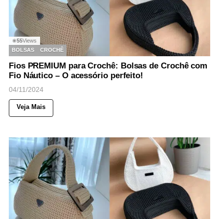
55
Views
◉
BOLSAS
CROCHÊ
Fios PREMIUM para Crochê: Bolsas de Crochê com
Fio Náutico – O acessório perfeito!
04/11/2024
Veja Mais