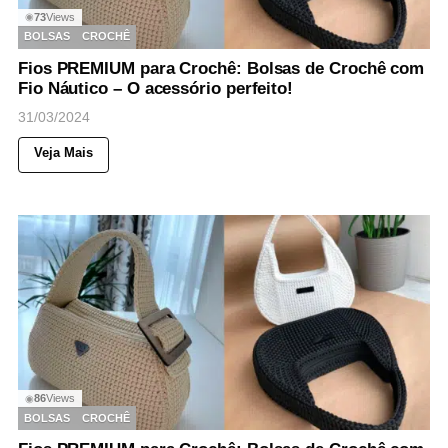
73
Views
◉
BOLSAS
CROCHÊ
Fios PREMIUM para Crochê: Bolsas de Crochê com
Fio Náutico – O acessório perfeito!
31/03/2024
Veja Mais
86
Views
◉
BOLSAS
CROCHÊ