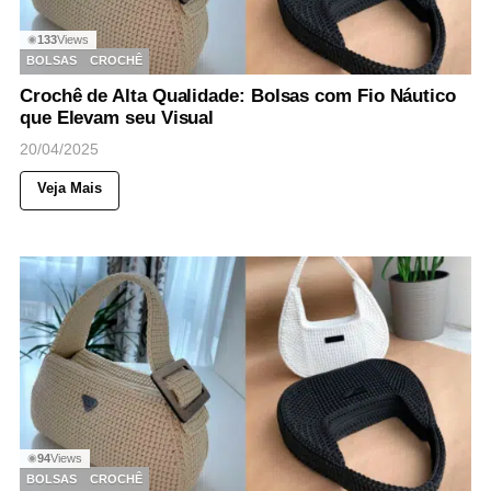
133
Views
◉
BOLSAS
CROCHÊ
Crochê de Alta Qualidade: Bolsas com Fio Náutico
que Elevam seu Visual
20/04/2025
Veja Mais
94
Views
◉
BOLSAS
CROCHÊ