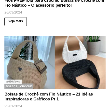
Fios PREMIUM para Crochê: Bolsas de Crochê com
Fio Náutico – O acessório perfeito!
26/03/2024
Veja Mais
676
Views
◉
BOLSAS
CROCHÊ
Bolsas de Crochê com Fio Náutico – 21 Idéias
Inspiradoras e Gráficos Pt 1
29/01/2024