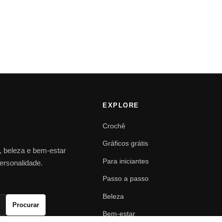
EXPLORE
Crochê
Gráficos grátis
o, beleza e bem-estar
Para iniciantes
personalidade.
Passo a passo
Beleza
Procurar
Bem-estar