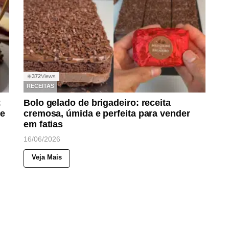
372
Views
◉
RECEITAS
:
Bolo gelado de brigadeiro: receita
 e
cremosa, úmida e perfeita para vender
em fatias
16/06/2026
Veja Mais