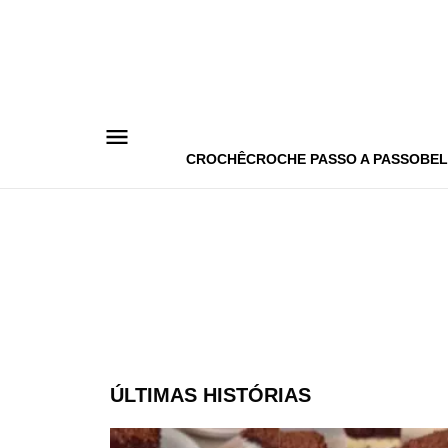
Pular
para
o
conteúdo
CROCHÊ
CROCHE PASSO A PASSO
BEL
ÚLTIMAS HISTÓRIAS