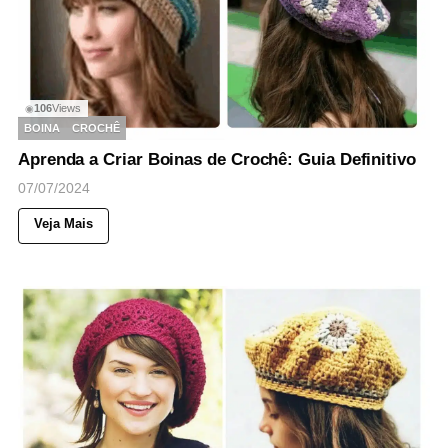
106
Views
◉
BOINA
CROCHÊ
Aprenda a Criar Boinas de Crochê: Guia Definitivo
07/07/2024
Veja Mais