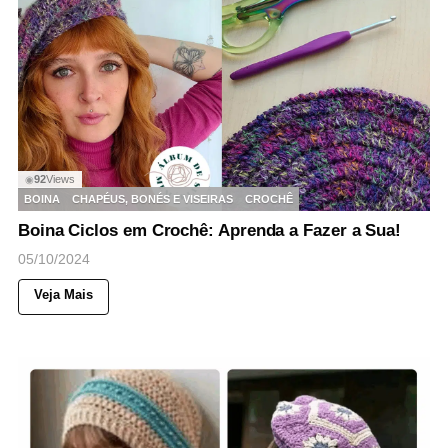
92
Views
◉
BOINA
CHAPÉUS, BONÉS E VISEIRAS
CROCHÊ
Boina Ciclos em Crochê: Aprenda a Fazer a Sua!
05/10/2024
Veja Mais