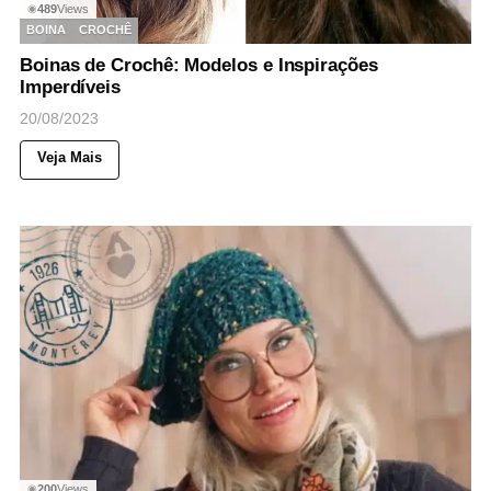
489
Views
◉
BOINA
CROCHÊ
Boinas de Crochê: Modelos e Inspirações
Imperdíveis
20/08/2023
Veja Mais
200
Views
◉