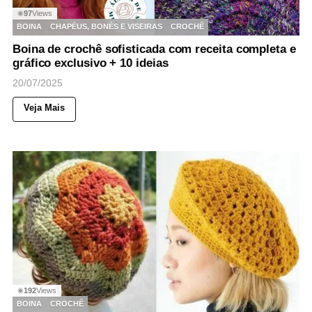
97
Views
◉
BOINA
CHAPÉUS, BONÉS E VISEIRAS
CROCHÊ
Boina de crochê sofisticada com receita completa e
gráfico exclusivo + 10 ideias
20/07/2025
Veja Mais
192
Views
◉
BOINA
CROCHÊ