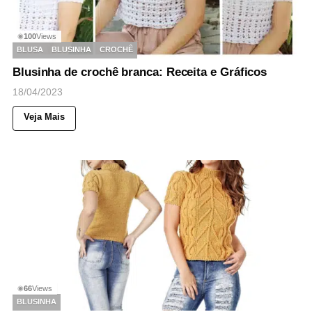
100
Views
◉
BLUSA
BLUSINHA
CROCHÊ
Blusinha de crochê branca: Receita e Gráficos
18/04/2023
Veja Mais
66
Views
◉
BLUSINHA