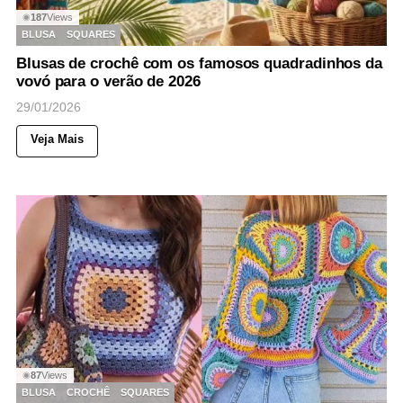
187
Views
◉
BLUSA
SQUARES
Blusas de crochê com os famosos quadradinhos da
vovó para o verão de 2026
29/01/2026
Veja Mais
87
Views
◉
BLUSA
CROCHÊ
SQUARES