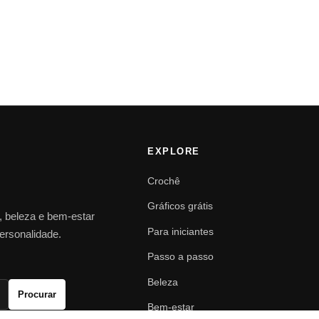
EXPLORE
Crochê
Gráficos grátis
o, beleza e bem-estar
Para iniciantes
personalidade.
Passo a passo
Beleza
Procurar
Bem-estar