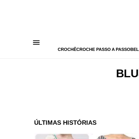
Pular
para
o
conteúdo
CROCHÊ
CROCHE PASSO A PASSO
BEL
BLU
ÚLTIMAS HISTÓRIAS