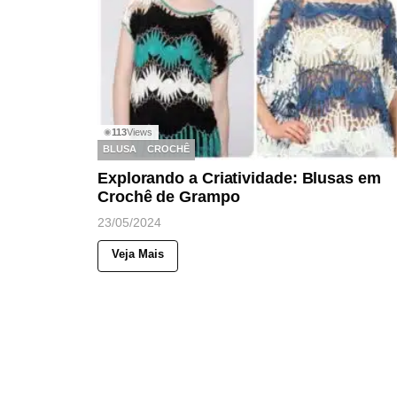
113
Views
◉
BLUSA
CROCHÊ
Explorando a Criatividade: Blusas em
Crochê de Grampo
23/05/2024
Veja Mais