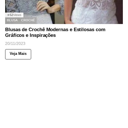
52
Views
◉
BLUSA
CROCHÊ
Blusas de Crochê Modernas e Estilosas com
Gráficos e Inspirações
20/11/2023
Veja Mais