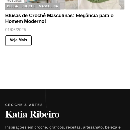
76
Views
◉
BLUSA
CROCHÊ
MASCULINA
Blusas de Crochê Masculinas: Elegância para o
Homem Moderno!
01/06/2025
Veja Mais
CROCHÊ & ARTES
Katia Ribeiro
Inspirações em crochê, gráficos, receitas, artesanato, beleza e