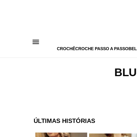
Pular
para
o
conteúdo
CROCHÊ
CROCHE PASSO A PASSO
BEL
BLU
ÚLTIMAS HISTÓRIAS