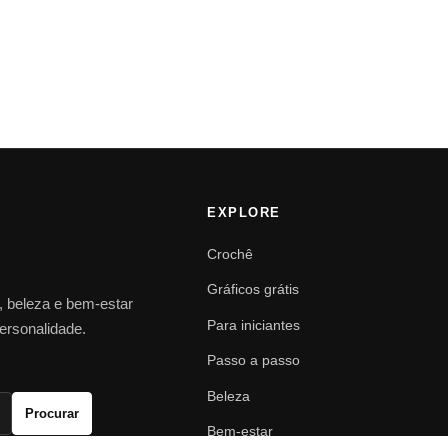
EXPLORE
Crochê
Gráficos grátis
o, beleza e bem-estar
Para iniciantes
personalidade.
Passo a passo
Beleza
Procurar
Bem-estar