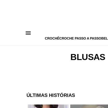
Pular
para
o
conteúdo
CROCHÊ
CROCHE PASSO A PASSO
BEL
BLUSAS
ÚLTIMAS HISTÓRIAS