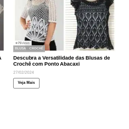
75
Views
◉
BLUSA
CROCHÊ
A
Descubra a Versatilidade das Blusas de
Crochê com Ponto Abacaxi
27/02/2024
Veja Mais