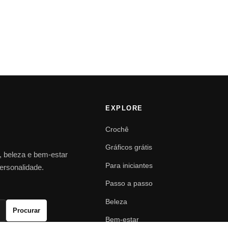
EXPLORE
Crochê
Gráficos grátis
o, beleza e bem-estar
Para iniciantes
personalidade.
Passo a passo
Beleza
Procurar
Bem-estar