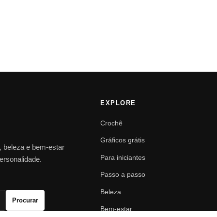
EXPLORE
Crochê
Gráficos grátis
o, beleza e bem-estar
Para iniciantes
personalidade.
Passo a passo
Beleza
Procurar
Bem-estar