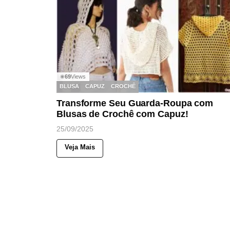
69
Views
◉
BLUSA
CAPUZ
CROCHÊ
Transforme Seu Guarda-Roupa com
Blusas de Crochê com Capuz!
25/09/2025
Veja Mais