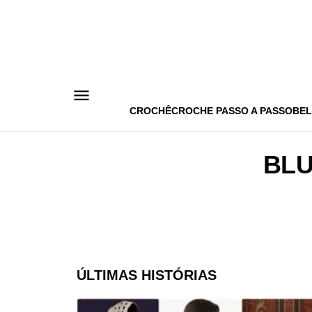
Pular
para
o
conteúdo
CROCHÊ
CROCHE PASSO A PASSO
BEL
BLU
ÚLTIMAS HISTÓRIAS