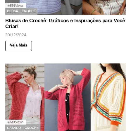
586
Views
◉
BLUSA
CROCHÊ
Blusas de Crochê: Gráficos e Inspirações para Você
Criar!
20/12/2024
Veja Mais
541
Views
◉
CASACO
CROCHÊ