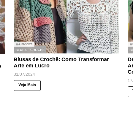
419
Views
◉
◉
BLUSA
CROCHÊ
B
Blusas de Crochê: Como Transformar
D
Arte em Lucro
Ar
s
C
31/07/2024
17
Veja Mais