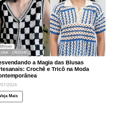
63
Views
LUSA
CROCHÊ
esvendando a Magia das Blusas
tesanais: Crochê e Tricô na Moda
ontemporânea
/07/2024
Veja Mais