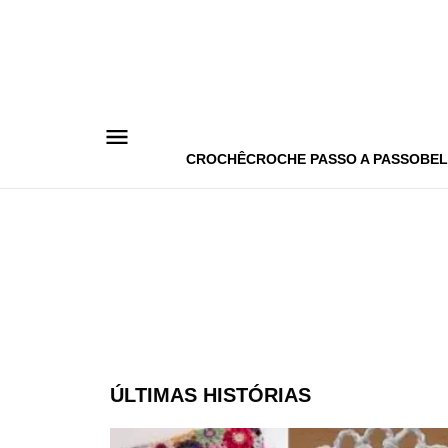
Pular
para
o
conteúdo
CROCHÊ
CROCHE PASSO A PASSO
BEL
ÚLTIMAS HISTÓRIAS