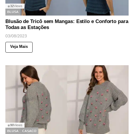
32
Views
◉
BLUSA
Blusão de Tricô sem Mangas: Estilo e Conforto para
Todas as Estações
03/08/2023
Veja Mais
90
Views
◉
BLUSA
CASACO